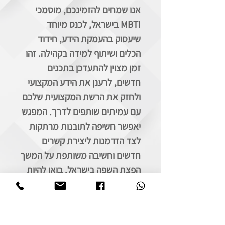
אנו
שמחים
להזמינכם
,
מוסמכי
MBTI
בישראל
,
לכנס
מיוחד
שיעסוק
בהעמקת
הידע
,
חידוד
הכלים
ושיתוף
למידה
בקהילה
.
זהו
זמן
מצוין
להתעדכן
בתכנים
חדשים
,
לרענן
את
הידע
המקצועי
ולחזק
את
הרשת
המקצועית
שלכם
עם
עמיתים
שותפים
לדרך
.
המפגש
יאפשר
חשיפה
לתובנות
מרתקות
לצד
הזדמנות
ליצירת
קשרים
חדשים
וחשיבה
משותפת
על
המשך
הפצת
השפה
בישראל
.
בואו
להיות
חלק
מקהילה
מקצועית
גדלה
שמתפתחת
יחדיו
!