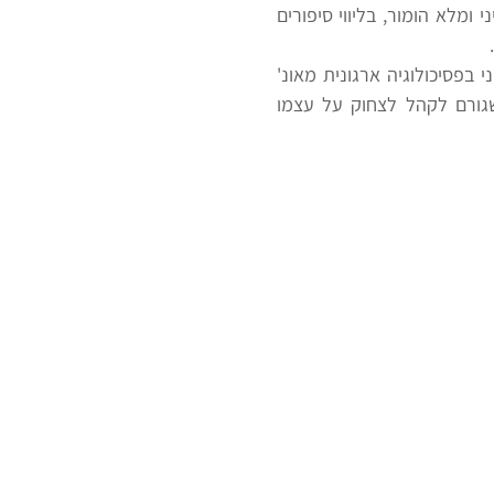
מופע רגיל- זה אבחון – אישי וזוגי. דרך מודל MBTI יואב לוקח את הקהל למסע עמוק וקליל, רציני ומלא הומור, בליווי סיפורים 
יואב לוי הוא מרצה מבוקש בארץ ובעולם, מומחה מספר 1 בישראל לטיפוסי אישיות, בוגר תואר שני בפסיכולוגיה ארגונית מאונ' 
קולומביה. יואב מצליח להפוך תיאוריה פסיכולוגית עמוקה למופע סוחף, מצחיק ומרגש - כזה שגורם לקהל לצחוק על עצמו 