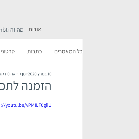
אודות
מה זה mbti
כל המאמרים
כתבות
סרטוני
10 במרץ 2020
זמן קריאה 0 דקות
הזמנה לתכנ
s://youtu.be/vPMILF0gliU