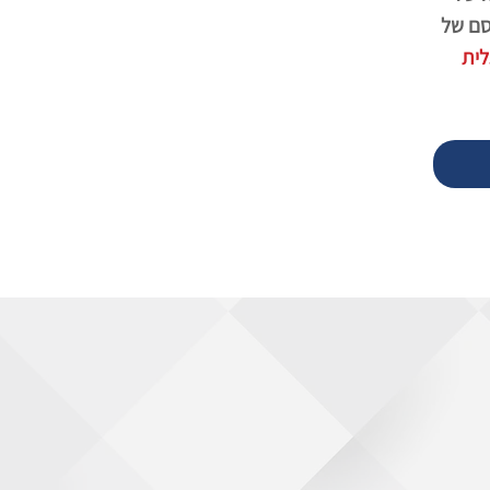
קסם של
לית