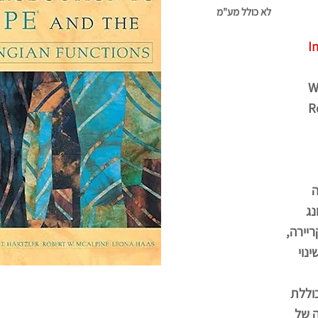
לא כולל מע"מ
I
W
R
ה
נג
ריירה,
נוי
כוללת
ה של