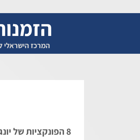
הזמנות
אודות
מה זה mbti
המרכז הישראלי ל bti
8 הפונקציות של יונג