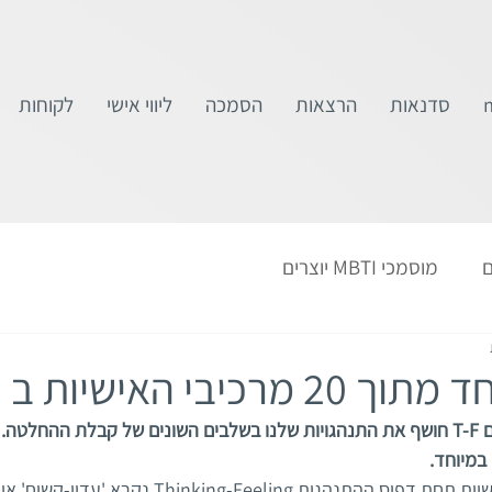
סדנאות
הרצאות
הסמכה
ליווי אישי
לקוחות
ם
מוסמכי MBTI יוצרים
י האישיות ב Step II
זום אין לתוך צמד הניגודים T-F חושף את התנהגויות שלנו בשלבים השונים של קבלת ההח
במיוחד.