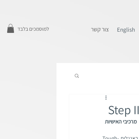
צור קשר
למוסמכים בלבד
English
לטה.  מרכיבי האישיות 
אחד מחמשת מרכיבי האישיות תחת דפוס ההתנהגות Thinking-Feeling נקרא 'עדין-קשוח' או באנגלית Tough-